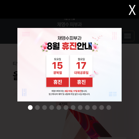
X
052.261.0778
전화문의
Toggl
navig