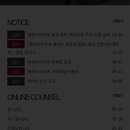
NOTICE
더보기
채영수피부과 울산 중부 여성회관 주최 친절 교육
03-24
공지
공지
[채영수피부과 채영수 원장님 칼럼] 탈모·전립선비대증
약... 성분 같다고…
10-15
채영수피부과 광복절 휴진
08-01
공지
공지
채영수피부과 가정의달 이벤트
05-13
써마지 FLX 도입
04-05
공지
ONLINE COUNSEL
더보기
골드ptt
05-26
Re: 골드ptt
05-26
문의드립니다
05-22