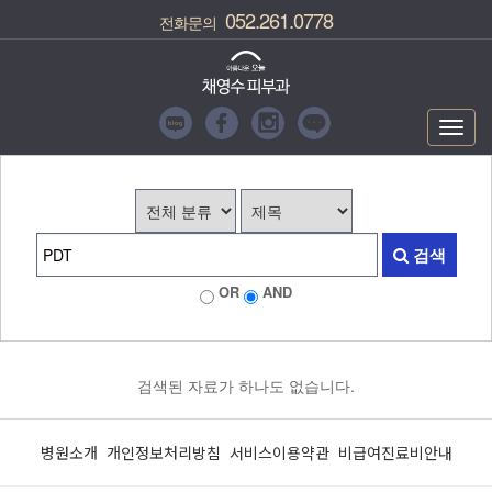
052.261.0778
전화문의
Toggl
navig
검색
OR
AND
검색된 자료가 하나도 없습니다.
병원소개
개인정보처리방침
서비스이용약관
비급여진료비안내